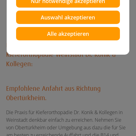
Nur notwendige akzeptieren
Kieferorthopädie Weinstadt Dr.
Konik & Kollegen
Auswahl akzeptieren
Alle akzeptieren
Die B14 aus Richtung Westen zur
Kieferorthopädie Weinstadt Dr. Konik &
Kollegen:
Empfohlene Anfahrt aus Richtung
Obertürkheim.
Die Praxis für Kieferorthopädie Dr. Konik & Kollegen in
Weinstadt denkbar einfach zu erreichen. Nehmen Sie
von Obertürkheim oder Umgebung aus dazu die für Sie
am besten zu erreichende Auffahrt und die B14 und