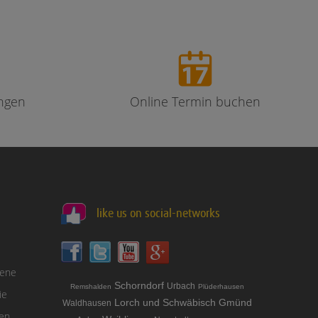
ngen
Online Termin buchen
like us on social-networks
sene
Schorndorf
Urbach
Remshalden
Plüderhausen
ie
Lorch und Schwäbisch Gmünd
Waldhausen
gen