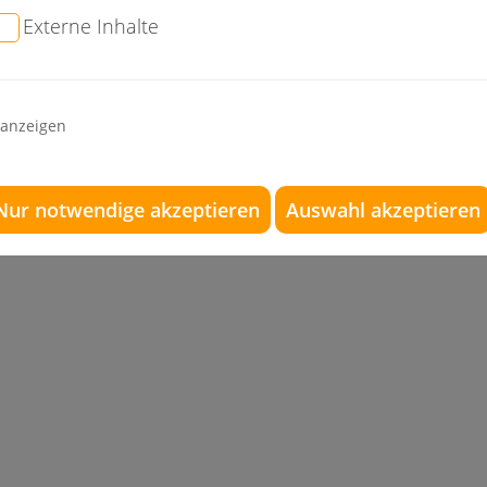
Externe Inhalte
So ist die Praxis Dr. Konik & Kollegen aus Rudersberg
Plüdershausen, Waldhausen, Lorch und Schwäbisch 
schnell und einfach zu erreichen.
 anzeigen
Nur notwendige akzeptieren
Auswahl akzeptieren