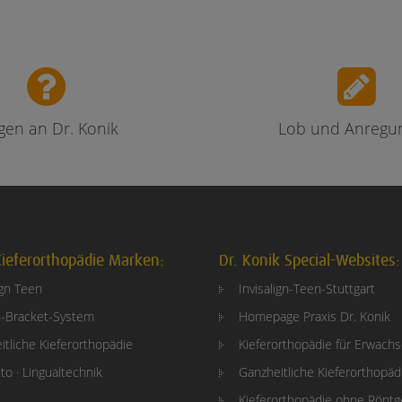
gen an Dr. Konik
Lob und Anregu
ieferorthopädie Marken:
Dr. Konik Special-Websites:
ign Teen
Invisalign-Teen-Stuttgart
-Bracket-System
Homepage Praxis Dr. Konik
itliche Kieferorthopädie
Kieferorthopädie für Erwach
to · Lingualtechnik
Ganzheitliche Kieferorthopäd
Kieferorthopädie ohne Rönt