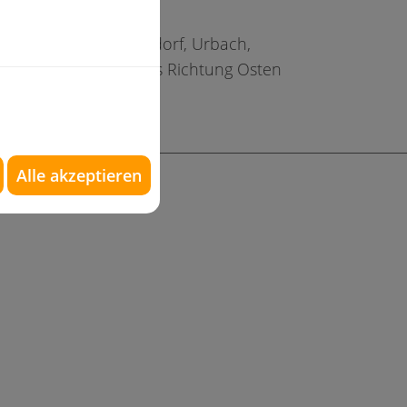
, Remshalden, Schorndorf, Urbach,
Gmünd, Aalen und aus Richtung Osten
Alle akzeptieren