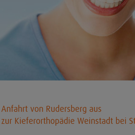
Anfahrt von Rudersberg aus
zur Kieferorthopädie Weinstadt bei St