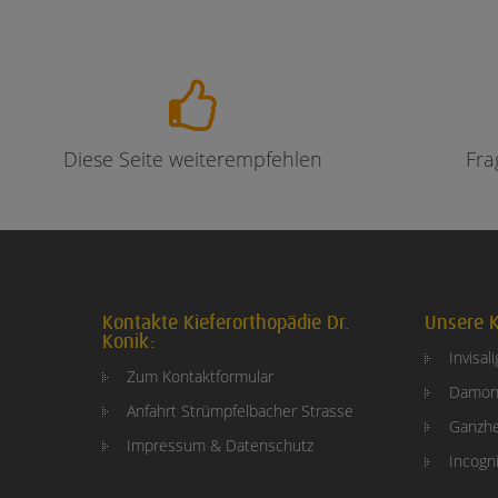
Diese Seite weiterempfehlen
Fra
Kontakte Kieferorthopädie Dr.
Unsere K
Konik:
Invisal
Zum Kontaktformular
Damon
Anfahrt Strümpfelbacher Strasse
Ganzhe
Impressum & Datenschutz
Incogni